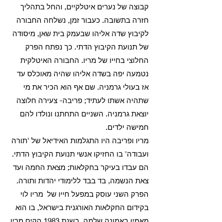
קבוצה של נערים איטלקיים, והחל בתהליך
חזרה בתשובה. כעבור זמן, נשלחה החבורה
לקיבוץ שדה אליהו שבעמק בית שאן, מיסודה
של תנועת הקיבוץ הדתי. כך נפתח הפרק
החלוצי בחייו של מריו. החבורה האיטלקית
נטמעה יפה בשדה אליהו שהיה מאוכלס עד
אז בעולי גרמניה. שם אף הוא הכיר את מי
שתהיה אשתו לעתיד; פריבה- צעירה חלוצה
יוצאת גרמניה. השניים התחתנו ונולדו להם
חמישה ילדים.
מריו ופריבה היו התגלמות האידיאל של 'תורה
ועבודה' בו החזיקו אנשי תנועת הקיבוץ הדתי.
הם עבדו בעיקר בחקלאות; מצאת החמה ועד
צאת הנשמה, בד בבד ללימודי יהדות ותורה.
הפרק השני עוסק במפעל חייו של מריו לוי
בקידום החקלאות האורגנית בישראל, בו הוא
מאמין באמונה שלמה. בשנת 1983 הקים מריו