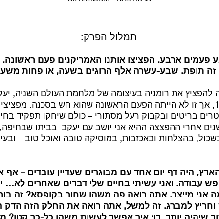
תמלול הפרק:
 זה תופת. שבע-עשרה אלף הרוגים בשעה, או פחות משע
להפציץ את רומניה בעיצומה של מלחמת העולם השניה, יעקב
נער צעיר, עוד לא בן 16, אך זו לא הייתה הפעם הראשונה שהוא חש בסכנה. מפצ
רים בריטים ובקבוק רעל מסתורי – כולם שיחקו תפקיד בחייו
רים. ובכל זאת 71 שנים אחרי ההפצצה ההיא אני יושב עם יעקב בביתו שבח
כול, בהצלחות ובאכזבות, במוסיקה טובה ואוכל טוב – ובעי
הארץ, היה דף יום אחד עם מבוגרים שעדיין עובדים – אף א
חפש עבודה. ואני עשיתי בחיים שלי דברים שאחרים לא… י
ר שיהיה יותר.
רן: איך אפשר לעשות משהו כל-כך קטן? מד