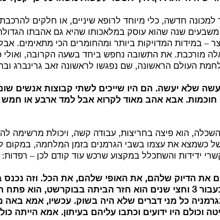
יר למכונה חדשה, כלי מיוחד לרופא שיניים, או חלקים להרכבת
משבעים שנה שהוא עוסק במלאכותו שהיא גם אהבתו הגדולה 
צר – במידות המדויקות ביותר ומהחומרים הכי מתאימים. אבל 
אלה מורכבת. את התשובה נחפש ביחד בשעה הקרובה, ואולי 
מת העולם הראשונה, שם נפגשו לראשונה זאב גרינברג ובתי
שה שלא יעשה. הם היו שייכים לשתי קבוצות אנשים שונ
חוכמות. אבא אהב מאוד לקרוא אבל למד ארבע או חמש 
שכלה, הוא פיצה בחריצות, עבודה קשה, ויכולת מרשימה לה
ל כשמצא את עצמו בשבי הגרמנים בזמן המלחמה, במקום לבכ
שרי ידידות והשתכלל במקצוע שרכש עוד קודם לכן – רפדות:
 את הדיוק שלהם, את האופי שלהם, את הכל. וזה נכנס בו
כשנגמרה המלחמה כעבור 3 וחצי שנים הוא חזר הביתה בבוקרשט, הו
גרמניה כל מני דברים שלא היה בשוק. עכשיו, אמא באה
ה וכולם היו ידועים וכתבו עליהם בעיתון. אמא הייתה כול