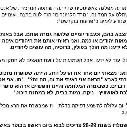
ת, אותה מפלגה פאשיסטית שהייתה השותפה המרכזית של אנטו
לט על המדינה. "מרד הלגיונרים" הזה לווה ברצח, ועינויים
שנודע לימים כ"פרעות בוקרשט":
צבא בהם, וכעבור יומיים שלושה גמרה אותם. אבל באותם
אות יהודים או כמה, ואני ראיתי אותם את היהודים איפה
 ידענו מה הולך בפולין, ברוסיה, מה עושים ליהודים.
ולי עוד לא ידעו, אבל השמועות על זוועת הנאצים לא חמקו מא
ואני מצאתי יום אחד את הרעל הזה. הייתה שפופרת מזכוכית
רתי לאבא "תראה אני ראיתי את זה, מה זה?" –"הו, אני אספ
 דברים. כשנגמרה המלחמה והיינו חופשיים אז הוא סיפר ל
לאושוויץ – ניקח. נמות בבית, לא במחנה ריכוז."
יום עלולה להשמע דפיקה בדלת – זו שמבשרת את הרע מכל. 
ו:
יצאה פקודה שילדים שנולדו בשנת 28-29 צריכים לבוא ביום ראשו