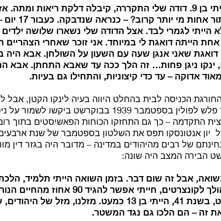
האמא שלי נפטרה הייתי בן 9. דודה שלי התקררה, קיבלה דלקת ריאות ומת
ואמא טיפלה בה – בתור 
 הייתי לגמרי לבד. אצל הדודה שלי נשארו שלושה ילדים י
. אחת הייתה דואגת לי במיוחד. אני זוכר שאחרי הצהריים ה
 דואגת שאני אנגן שעה עם השעון על השולחן. אבא היה ב
ה, ינקו ניגן פחות… זה הלך ככה עד שאבא התחתן. אבא ה
וד אדוקה – עד כדי קיצוניות, והתחילו גם בעיות.
גת הכניסה לבית בהחלט היווה בעיה לינקו הקטן, אבל לרומ
גדולות יותר. כשהיטלר פלש לפולין בספטמבר 1939 בבוקרשט בי
ת התקדמה – כך גם התחזקו הכוחות הפאשיסטים בתוך רומנ
 יון אנטונסקו תפס את השלטון בספטמבר של שנת ארבעים 
ינתם של רבים מהיהודים במדינה – מדובר היה בגזר דין מוו
ט הבירה המצב היה שונה:
ואה, אבל זה שום דבר. בזמן השואה הייתי תלמיד, הלכתי
הולך לאופרה, הייתי הולך לקונצרטים, חייתי אפשר 
פוגרום אחד בבוקרשט, בשנת 41, הייתי בן 13 כמעט. מזלנו, מזל של
זה – הם הלכו גם נגד המשטר.