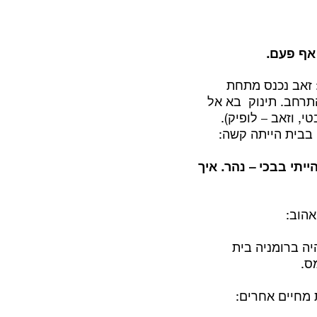
אף פעם.
 זאב נכנס מתחת
ב והתא המשפחתי התרחב. תינוק בא אל
, וזאב – לופיק).
בבית הייתה קשה:
הצהריים מהויכוחים הייתי פורץ בבכי. אני זוכר את עצמי, היתי בן 3-4. הייתי בבכי – נהר. איך
אהוב:
היה ברומניה בית
ס.
 מחיים אחרים: