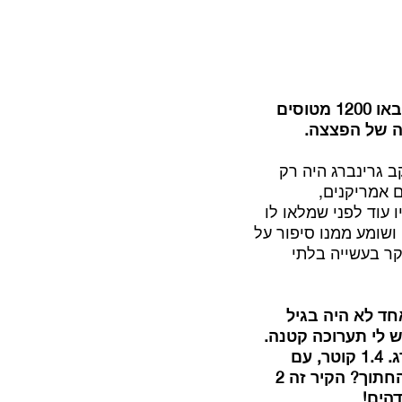
רביעי לרביעי 44. ארבע פעמים ארבע. הפציצו אותנו האמריקנים פעם ראשונה. באו 1200 מטוסים
ה של הפצצה.
 גרינברג היה רק
יצים אמריקנים,
 עוד לפני שמלאו לו
יפה, ושומע ממנו סיפור על
קר בעשייה בלתי
חד לא היה בגיל
ש לי תערוכה קטנה.
עכשיו אני אראה לך מה אני מייצר. אתה רואה פה משהו שחור בקופסא? זה בורג. 1.4 קוטר, עם
הברגה, קונוס מלוטש וחריץ למברג. זה למשל, אתה רואה את החלק הזה הדק החתוך? הקיר זה 2
הים!