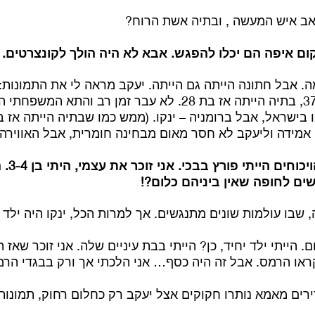
זאב איש המעשה , ובתיה אשת הרוח?
ום איפה הם יכלו להפגש. אבא לא היה הולך לקונצרטים. 
. אבל חתונה הייתה גם הייתה. יעקב מראה לי את התמונות:
לחופה בגיל מאוחר – 37, בתיה הייתה אז בת 28. לא עבר זמן ר
 בישראל, אבל ברומניה – ינקו. (ממש כמו שבתיה הייתה אז בטי
מידה וליעקב לא חסר מאום מבחינה חומרית, אבל האווירה 
בארוחת 
ים לחופה שאין ביניהם כלום?!
 שבו עולמות שונים מתנגשים. אך למרות הכל, ינקו היה ילד 
 הייתי ילד יחיד, כן? הייתי בבת עיניים שלה. אני זוכר שאז 
ראו הרמס. אבל זה היה כסף… אני הלכתי אך ורק בבגדי הרמ
רים מאמא נותרו חקוקים אצל יעקב רק כחלום רחוק, תמונות