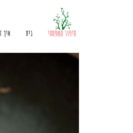
סיפור משפחתי
בית
איך ז