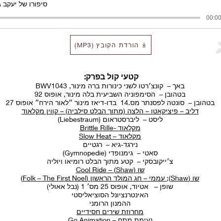
סיפורו של יעקב ג
00:00
הורדת הקובץ (MP3)
קטעי קול בפרק:
באך – קונצ׳רטו לשני כינורות ברה מינור, BWV1043
בטהובן – הסימפוניה השביעית בלה מינור, אופוס 92
בטהובן – סונטה לפסנתר מס.14 בדו-דיאז מינור ״לאור הירח״ אופוס 27
דליב – פיציקאטו – הלצה (מתוך הבלט סילביה) – קווין מקלאוד
ליסט – ליברסטראום (Liebestraum)
מקלאוד -Brittle Rille
מקלאוד – Slow Heat
נירגד-גיא – רגטיים
סאטי – גימנופדי (Gymnopedie)
צ׳ייקובסקי – קטע מתוך הבלט רומיאו ויוליה
שו (Shaw) – Cool Ride
שו (Shaw); עממי – חג המולד הראשון (Folk – The First Noel)
שופן – אטיוד, אופוס 25 מס׳ 1 (נבל אאולי)
האינטרנציונל הסוציאליסטי
ההמנון הרומני
מחרוזת שירים חסידיים
נעימת מתח – Go Animation