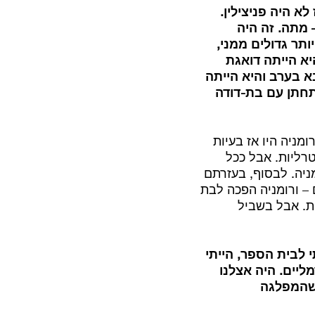
ה. אז לא היה פניצילין.
אחות מי יותר קרוב? – כנראה שנדבקה. כעבור 17 יום – מתה. זה היה
ותר גדולים ממני,
יא הייתה דואגת
א בערב והיא הייתה
תחתן עם בת-דודה
ניה היו אז בעיות
קשו לשמור על ניטרליות. אבל ככל
יה. לבסוף, בעזרתם
– ורומניה הפכה לבת
ת. אבל בשביל
 לבית הספר, הייתי
להגיד 90 אחוז מהחיים הנורמליים. היה אצלנו
 היהודים, שהמפלגה